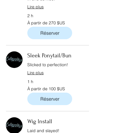
Lire plus
2 h
À
À partir de 270 $US
partir
de
270
Réserver
dollars
des
États-
Unis
Sleek Ponytail/Bun
Slicked to perfection!
Lire plus
1 h
À
À partir de 100 $US
partir
de
100
Réserver
dollars
des
États-
Unis
Wig Install
Laid and slayed!