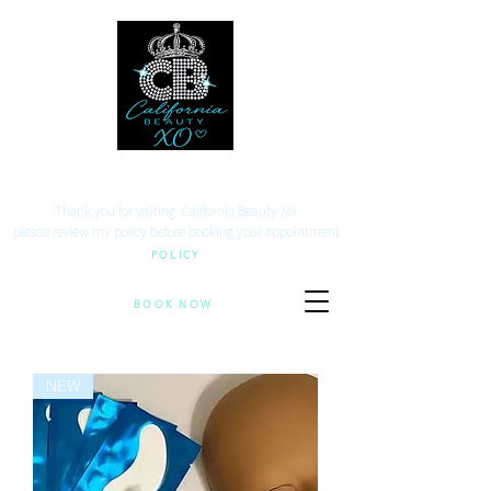
Your beauty. Your location.
Thank you for visiting California Beauty Xo!
​please review my policy before booking your appointment
POLICY
BOOK NOW
NEW