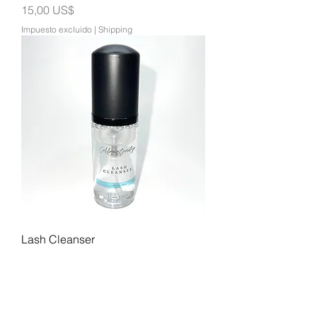
Precio
15,00 US$
Impuesto excluido
|
Shipping
Lash Cleanser
Precio
10,00 US$
Impuesto excluido
|
Shipping