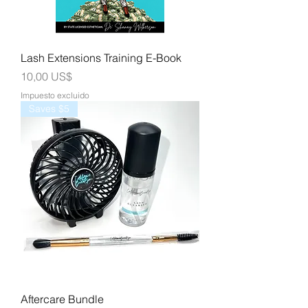
Lash Extensions Training E-Book
Precio
10,00 US$
Impuesto excluido
Saves $5
Aftercare Bundle